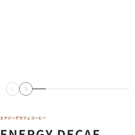
Lemonade / レモネード
Energy Decaf Coffe
セール価格
セール価格
1,980
から
1,880
￥
（税込）
￥
（税込
エナジーデカフェコーヒー
ENERGY DECAF