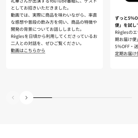
礼華さんが出演するYouTube番組に、ゲスト
としてお招きいただきました。
動画では、実際に商品を味わいながら、率直
ずっと5％
な感想や普段の飲み方を伺い、商品の特徴や
便」を試し
開発の背景についてお話ししました。
Règle
Règlesを日頃から利用してくださっているお
期お届け便
二人との対話を、ぜひご覧ください。
5％OFF
動画はこちらから
定期お届け
前へ
次へ